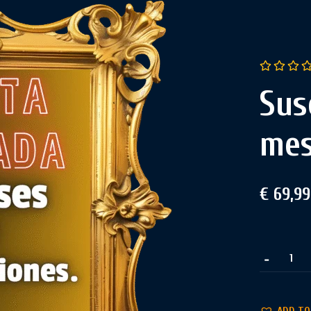
Sus
me
€
69,99
-