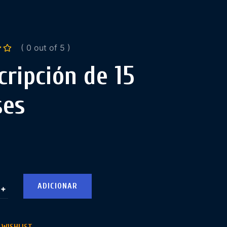
( 0 out of 5 )
cripción de 15
ses
ADICIONAR
+