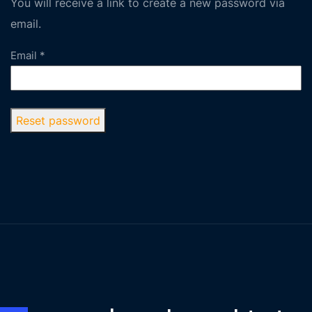
You will receive a link to create a new password via
email.
Email
*
Reset password